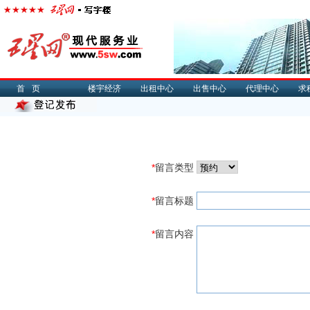
首页
楼宇经济
出租中心
出售中心
代理中心
求
*
留言类型
*
留言标题
*
留言内容