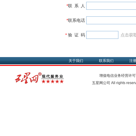
*
联 系 人
*
联系电话
*
验 证 码
点击获
关于我们
联系我们
注
增值电信业务经营许可
五星网公司 All rights rese