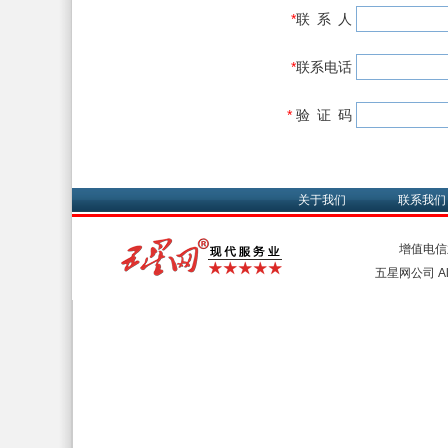
*
联 系 人
*
联系电话
*
验 证 码
关于我们
联系我们
增值电信
五星网公司 All 