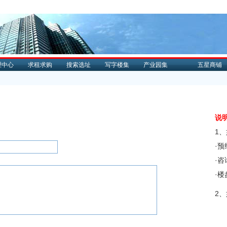
理中心
求租求购
搜索选址
写字楼集
产业园集
五星商铺
说
1
·
·
·
2