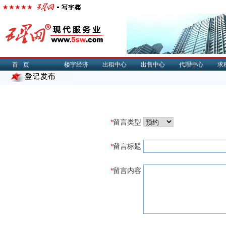
首页
楼宇经济
出租中心
出售中心
代理中心
求
*
留言类型
*
留言标题
*
留言内容