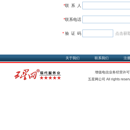
*
联 系 人
*
联系电话
*
验 证 码
点击获
关于我们
联系我们
注
增值电信业务经营许可
五星网公司 All rights rese