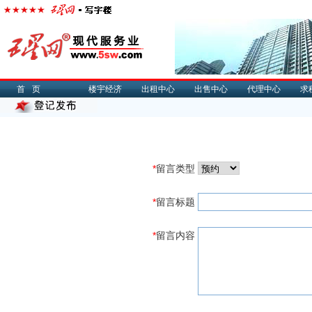
首页
楼宇经济
出租中心
出售中心
代理中心
求
*
留言类型
*
留言标题
*
留言内容