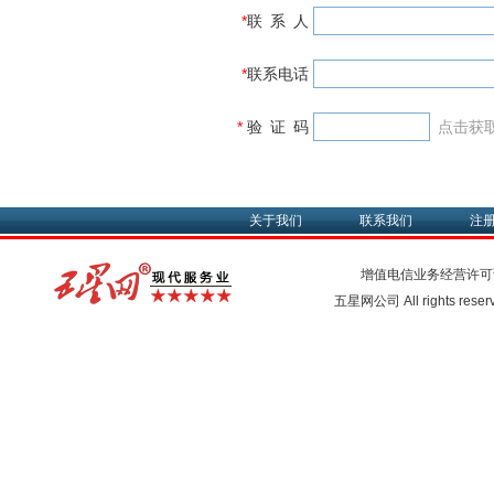
*
联 系 人
*
联系电话
*
验 证 码
点击获
关于我们
联系我们
注
增值电信业务经营许可
五星网公司 All rights rese