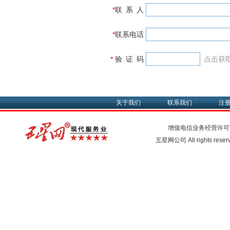
*
联 系 人
*
联系电话
*
验 证 码
点击获
关于我们
联系我们
注
增值电信业务经营许可
五星网公司 All rights rese