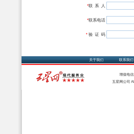
*
联 系 人
*
联系电话
*
验 证 码
关于我们
联系我们
增值电信
五星网公司 All 