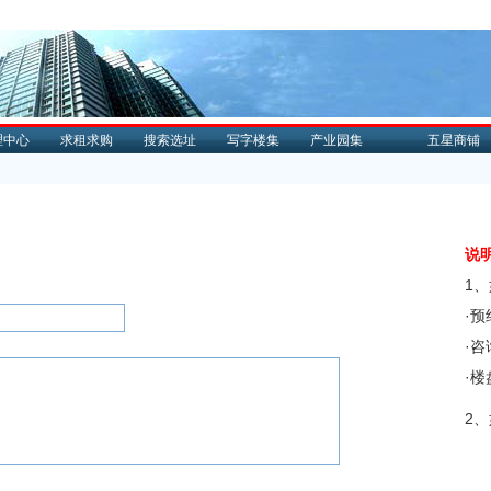
理中心
求租求购
搜索选址
写字楼集
产业园集
五星商铺
说
1
·
·
·
2