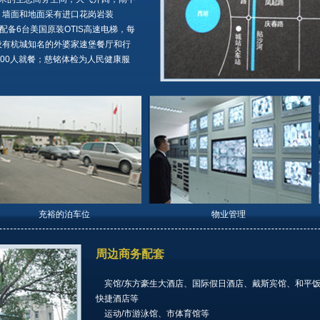
米，墙面和地面采有进口花岗岩装
配备6台美国原装OTIS高速电梯，每
4层设有杭城知名的外婆家速堡餐厅和行
000人就餐；慈铭体检为人民健康服
充裕的泊车位
物业管理
周边商务配套
宾馆/东方豪生大酒店、国际假日酒店、戴斯宾馆、和平
快捷酒店等
运动/市游泳馆、市体育馆等