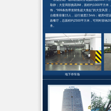
取静；大堂局部挑高9M，面积约1000平方
饰，“999条热带发财鱼超大鱼缸”的大堂风景；
台载客容量15人，运行速度2.5m/s；裙房
政餐厅，总面积约2500平方米，可同时容纳2
务。
地下停车场