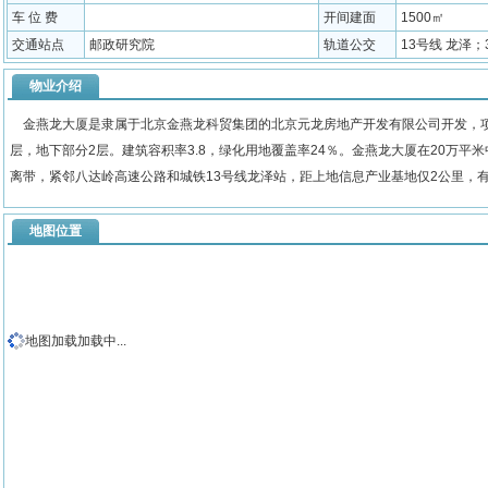
车 位 费
开间建面
1500㎡
交通站点
邮政研究院
轨道公交
13号线 龙泽；3
物业介绍
金燕龙大厦是隶属于北京金燕龙科贸集团的北京元龙房地产开发有限公司开发，项目总占地
层，地下部分2层。建筑容积率3.8，绿化用地覆盖率24％。金燕龙大厦在20万
离带，紧邻八达岭高速公路和城铁13号线龙泽站，距上地信息产业基地仅2公里，
地图位置
地图加载加载中...