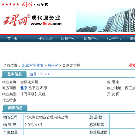
首页
楼宇经济
出租中心
出售中心
代理中心
求
业务
当前位置：
北京写字楼集
>
昌平区
> 金燕龙大厦
基本信息
编号：9028
物业名称:
金燕龙大厦
曾 用 名:
城区商圈:
北京
昌平区 不限
物业地址:
西三旗
物业类型:
【写字楼】只租
开 发 商:
行业特点:
配套信息
物管公司
北京惠仁物业管理有限公司
总 层 数
物 管 费
2.0元/㎡/月
标准层高
车位数量
标准层建面