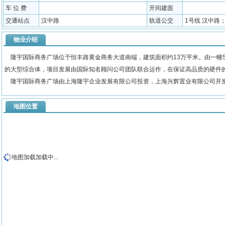
车 位 费
开间建面
交通站点
汉中路
轨道公交
1号线 汉中路；9
物业介绍
隆宇国际商务广场位于恒丰路黄金商务大道南端，建筑面积约13万平米。由一幢
的大型综合体，项目发展由国际知名顾问公司团队联合运作，在保证高品质的硬件
隆宇国际商务广场由上海隆宇企业发展有限公司投资，上海兴辉置业有限公司开
地图位置
地图加载加载中...