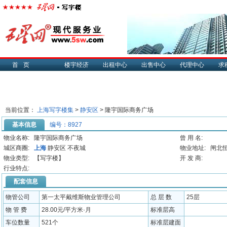
首页
楼宇经济
出租中心
出售中心
代理中心
求
当前位置：
上海写字楼集
>
静安区
> 隆宇国际商务广场
基本信息
编号：8927
物业名称:
隆宇国际商务广场
曾 用 名:
城区商圈:
上海
静安区 不夜城
物业地址:
闸北恒
物业类型:
【写字楼】
开 发 商:
行业特点:
配套信息
物管公司
第一太平戴维斯物业管理公司
总 层 数
25层
物 管 费
28.00元/平方米·月
标准层高
车位数量
521个
标准层建面