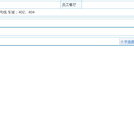
员工餐厅
4号线 车坡；402、404
平面