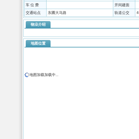
车 位 费
开间建面
交通站点
东圃大马路
轨道公交
物业介绍
地图位置
地图加载加载中...