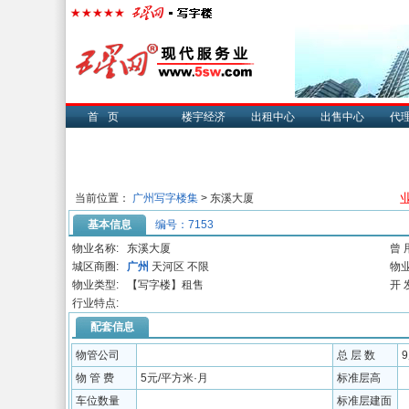
首页
楼宇经济
出租中心
出售中心
代
业
当前位置：
广州写字楼集
> 东溪大厦
基本信息
编号：7153
物业名称:
东溪大厦
曾 
城区商圈:
广州
天河区 不限
物业
物业类型:
【写字楼】租售
开 
行业特点:
配套信息
物管公司
总 层 数
物 管 费
5元/平方米·月
标准层高
车位数量
标准层建面