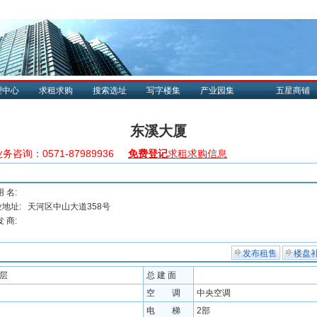
理中心
求租求购
搜索选址
写字楼集
产业园集
五星商铺
东溪大厦
务咨询：0571-87989936
免费登记
求租求购信息
用 名:
地址:
天河区中山大道358号
发 商:
发布租售
楼盘
9层
总 建 面
空 调
中央空调
电 梯
2部