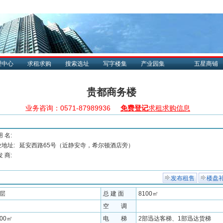
理中心
求租求购
搜索选址
写字楼集
产业园集
五星商铺
贵都商务楼
业务咨询：0571-87989936
免费登记
求租求购信息
用 名:
地址:
延安西路65号（近静安寺，希尔顿酒店旁）
发 商:
发布租售
楼盘
9层
总 建 面
8100㎡
空 调
900㎡
电 梯
2部迅达客梯、1部迅达货梯