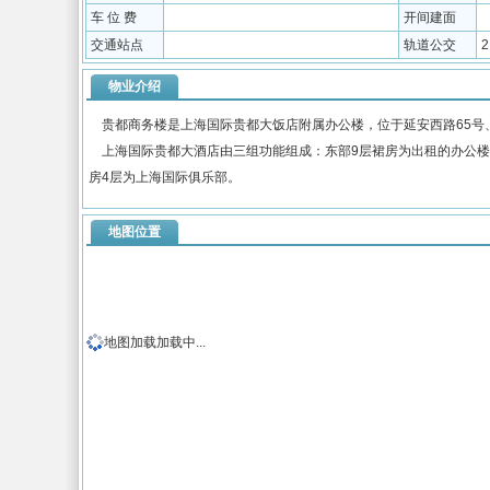
车 位 费
开间建面
交通站点
轨道公交
物业介绍
贵都商务楼是上海国际贵都大饭店附属办公楼，位于延安西路65号
上海国际贵都大酒店由三组功能组成：东部9层裙房为出租的办公楼和
房4层为上海国际俱乐部。
地图位置
地图加载加载中...