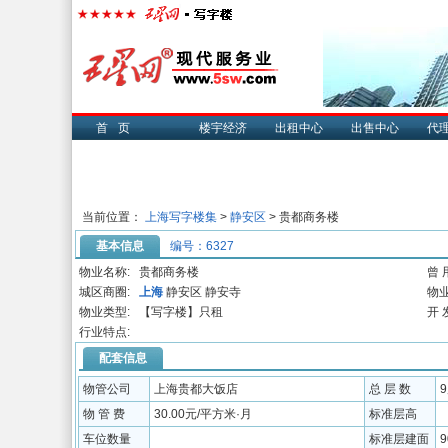
首页
楼宇经济
出租中心
出售中心
代
当前位置：
上海写字楼集
>
静安区
> 贵都商务楼
基本信息
编号：6327
物业名称:
贵都商务楼
曾 
城区商圈:
上海
静安区 静安寺
物业
物业类型:
【写字楼】只租
开 
行业特点:
配套信息
物管公司
上海贵都大饭店
总 层 数
物 管 费
30.00元/平方米·月
标准层高
车位数量
标准层建面