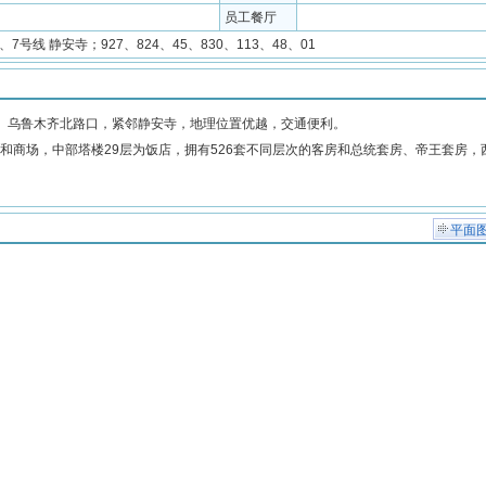
员工餐厅
2、7号线 静安寺；927、824、45、830、113、48、01
、乌鲁木齐北路口，紧邻静安寺，地理位置优越，交通便利。
商场，中部塔楼29层为饭店，拥有526套不同层次的客房和总统套房、帝王套房，
平面