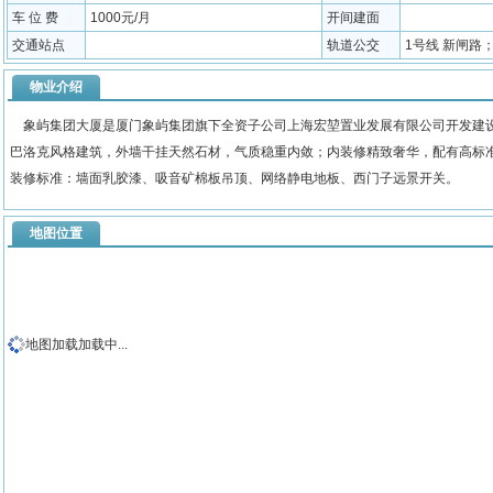
车 位 费
1000元/月
开间建面
交通站点
轨道公交
1号线 新闸路；1
物业介绍
象屿集团大厦是厦门象屿集团旗下全资子公司上海宏堃置业发展有限公司开发建设，
巴洛克风格建筑，外墙干挂天然石材，气质稳重内敛；内装修精致奢华，配有高标
装修标准：墙面乳胶漆、吸音矿棉板吊顶、网络静电地板、西门子远景开关。
地图位置
地图加载加载中...