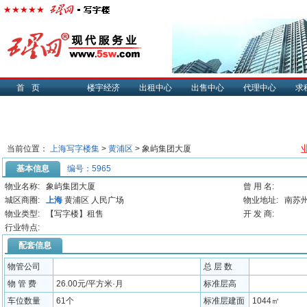
首页
楼宇经济
出租中心
出售中心
代理中心
求
当前位置：
上海写字楼集
>
黄浦区
> 象屿集团大厦
基本信息
编号：5965
物业名称:
象屿集团大厦
曾 用 名:
城区商圈:
上海
黄浦区 人民广场
物业地址:
南苏州
物业类型:
【写字楼】租售
开 发 商:
行业特点:
配套信息
物管公司
总 层 数
物 管 费
26.00元/平方米·月
标准层高
车位数量
61个
标准层建面
1044㎡