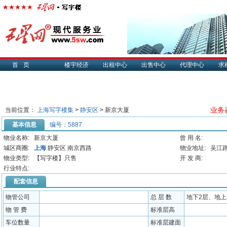
首页
楼宇经济
出租中心
出售中心
代理中心
求
业务咨
当前位置：
上海写字楼集
>
静安区
> 新京大厦
基本信息
编号：5887
物业名称:
新京大厦
曾 用 名:
城区商圈:
上海
静安区 南京西路
物业地址:
吴江路
物业类型:
【写字楼】只售
开 发 商:
行业特点:
配套信息
物管公司
总 层 数
地下2层、地上
物 管 费
标准层高
车位数量
标准层建面