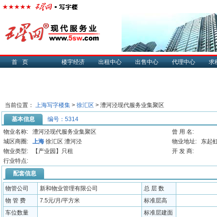
首页
楼宇经济
出租中心
出售中心
代理中心
求
当前位置：
上海写字楼集
>
徐汇区
> 漕河泾现代服务业集聚区
基本信息
编号：5314
物业名称:
漕河泾现代服务业集聚区
曾 用 名:
城区商圈:
上海
徐汇区 漕河泾
物业地址:
东起
物业类型:
【产业园】只租
开 发 商:
行业特点:
配套信息
物管公司
新和物业管理有限公司
总 层 数
物 管 费
7.5元/月/平方米
标准层高
车位数量
标准层建面