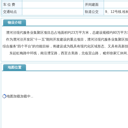
车 位 费
开间建面
交通站点
轨道公交
9、12号线 桂
物业介绍
漕河泾现代服务业集聚区项目总占地面积约23万平方米，总建设规模约80万平方
作为漕河泾开发区“十一五”期间开发建设的重点项目，漕河泾现代服务业集聚区
综合服务“四个平台”的功能目标，将建设成为既具有现代化区域形态、又具有高新
东起虹梅路中环线，南沿漕宝路，西至古美路，北临宜山路， 毗邻徐家汇休闲
地图位置
地图加载加载中...