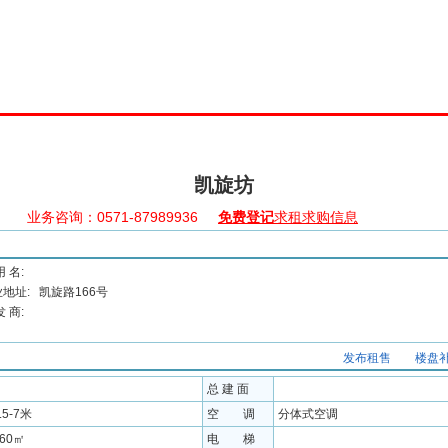
理中心
求租求购
搜索选址
写字楼集
产业园集
五星商铺
凯旋坊
业务咨询：0571-87989936
免费登记
求租求购信息
用 名:
地址:
凯旋路166号
发 商:
发布租售
楼盘
总 建 面
.5-7米
空 调
分体式空调
860㎡
电 梯