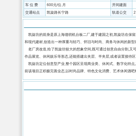
车 位 费
600元/位.月
开间建面
交通站点
凯旋路长宁路
轨道公交
物业介绍
凯旋坊的前身是原上海缝纫机台板二厂,建于建国之初,凯旋坊在保留
和现代建材,创造出一种厚重与轻巧、怀旧与时尚、商务与休闲的
老厂房改造,给了凯旋坊较大的想象空间,既可通过创意自由分割,又可
作品展览、休闲娱乐等形态,还能搭建出夹层、半夹层,或者设置接
凯旋坊定位创意型产业,整个园区呈现商业类、休闲式、数字化特点,
前该项目正积极完善业态,以时尚品牌、特色文化消费、艺术休闲酒吧
地图位置