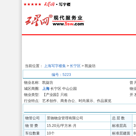
首页
楼宇经济
出租中心
出售中心
代
当前位置：
上海写字楼集
>
长宁区
> 凯旋坊
基本信息
编号：5223
物业名称:
凯旋坊
曾 
城区商圈:
上海
长宁区 中山公园
物业
物业类型:
【产业园】只租
开 
行业特点:
艺术创作、商务办公、时尚展示、作品展览
配套信息
物管公司
景驰物业管理有限公司
总 层 数
物 管 费
15.20元/平方米·月
标准层高
3
车位数量
10个
标准层建面