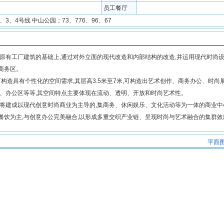
员工餐厅
2、3、4号线 中山公园；73、776、96、67
原有工厂建筑的基础上,通过对外立面的现代改造和内部结构的改造,并运用现代时尚
新型商务区。
构造具有个性化的空间需求,其层高3.5米至7米,可构造出艺术创作、商务办公、时尚
待区、办公区等等,其空间特点主要体现在流动、透明、开放和时尚艺术性。
将建成以现代创意时尚商业为主导的,集商务、休闲娱乐、文化活动等为一体的商业中
餐饮为主,与创意办公完美融合,以形成多重交织产业链、呈现时尚与艺术融合的集群效
平面