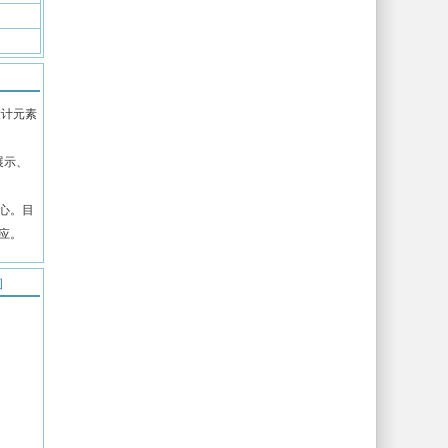
设计元素
展示、
心。目
应。
图