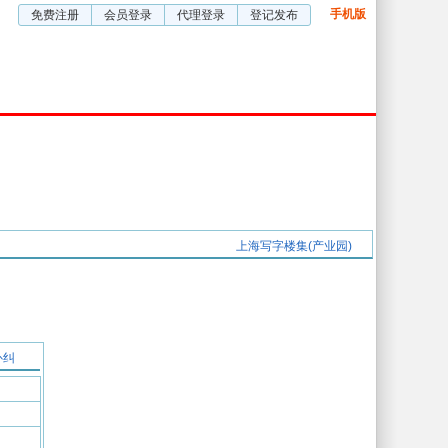
手机版
免费注册
会员登录
代理登录
登记发布
五星厂房
五星视频
企业服务
上海写字楼集(产业园)
补纠