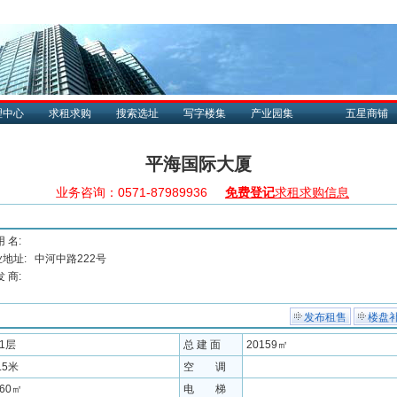
理中心
求租求购
搜索选址
写字楼集
产业园集
五星商铺
平海国际大厦
业务咨询：0571-87989936
免费登记
求租求购信息
用 名:
地址:
中河中路222号
发 商:
发布租售
楼盘
21层
总 建 面
20159㎡
.5米
空 调
760㎡
电 梯