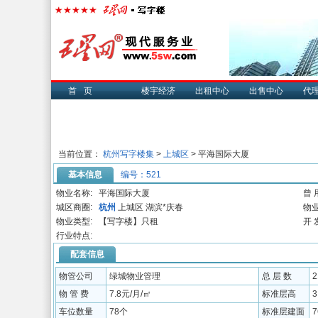
首页
楼宇经济
出租中心
出售中心
代
当前位置：
杭州写字楼集
>
上城区
> 平海国际大厦
基本信息
编号：521
物业名称:
平海国际大厦
曾 
城区商圈:
杭州
上城区 湖滨*庆春
物业
物业类型:
【写字楼】只租
开 
行业特点:
配套信息
物管公司
绿城物业管理
总 层 数
物 管 费
7.8元/月/㎡
标准层高
3
车位数量
78个
标准层建面