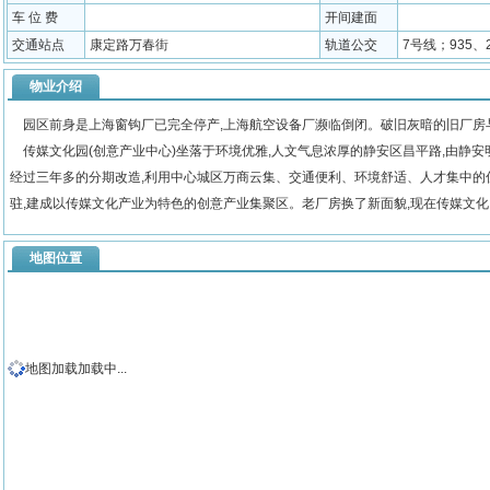
车 位 费
开间建面
交通站点
康定路万春街
轨道公交
7号线；935、
物业介绍
园区前身是上海窗钩厂已完全停产,上海航空设备厂濒临倒闭。破旧灰暗的旧厂房与
传媒文化园(创意产业中心)坐落于环境优雅,人文气息浓厚的静安区昌平路,由静
经过三年多的分期改造,利用中心城区万商云集、交通便利、环境舒适、人才集中的
驻,建成以传媒文化产业为特色的创意产业集聚区。老厂房换了新面貌,现在传媒文
地图位置
地图加载加载中...