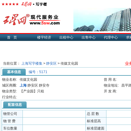
首页
楼宇经济
出租中心
出售中心
代理中心
求
业务
当前位置：
上海写字楼集
>
静安区
> 传媒文化园
基本信息
编号：5171
物业名称:
传媒文化园
曾 用 名:
城区商圈:
上海
静安区 静安寺
物业地址:
昌平路
物业类型:
【产业园】只租
开 发 商:
行业特点:
配套信息
物管公司
总 层 数
物 管 费
标准层高
车位数量
标准层建面