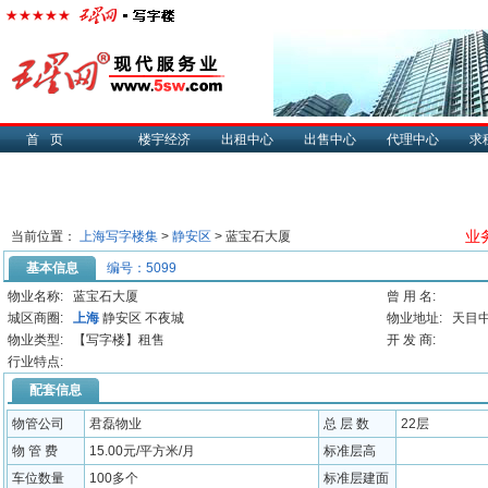
首页
楼宇经济
出租中心
出售中心
代理中心
求
业务
当前位置：
上海写字楼集
>
静安区
> 蓝宝石大厦
基本信息
编号：5099
物业名称:
蓝宝石大厦
曾 用 名:
城区商圈:
上海
静安区 不夜城
物业地址:
天目中
物业类型:
【写字楼】租售
开 发 商:
行业特点:
配套信息
物管公司
君磊物业
总 层 数
22层
物 管 费
15.00元/平方米/月
标准层高
车位数量
100多个
标准层建面