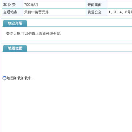
车 位 费
700元/月
开间建面
交通站点
天目中路晋元路
轨道公交
1、3、4、8
物业介绍
登临大厦,可以俯瞰上海新外滩全景。
地图位置
地图加载加载中...