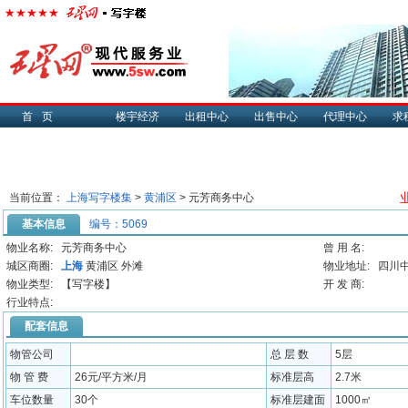
首页
楼宇经济
出租中心
出售中心
代理中心
求
当前位置：
上海写字楼集
>
黄浦区
> 元芳商务中心
基本信息
编号：5069
物业名称:
元芳商务中心
曾 用 名:
城区商圈:
上海
黄浦区 外滩
物业地址:
四川中
物业类型:
【写字楼】
开 发 商:
行业特点:
配套信息
物管公司
总 层 数
5层
物 管 费
26元/平方米/月
标准层高
2.7米
车位数量
30个
标准层建面
1000㎡