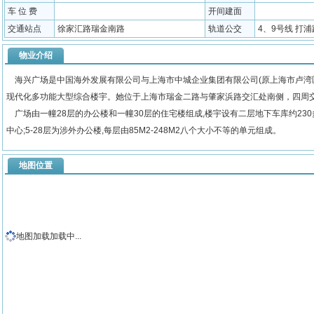
车 位 费
开间建面
交通站点
徐家汇路瑞金南路
轨道公交
4、9号线 打浦
物业介绍
海兴广场是中国海外发展有限公司与上海市中城企业集团有限公司(原上海市卢湾
现代化多功能大型综合楼宇。她位于上海市瑞金二路与肇家浜路交汇处南侧，四周
广场由一幢28层的办公楼和一幢30层的住宅楼组成,楼宇设有二层地下车库约230
中心;5-28层为涉外办公楼,每层由85M2-248M2八个大小不等的单元组成。
地图位置
地图加载加载中...