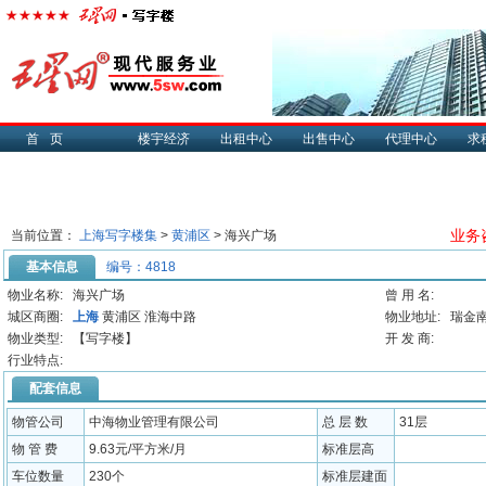
首页
楼宇经济
出租中心
出售中心
代理中心
求
业务咨
当前位置：
上海写字楼集
>
黄浦区
> 海兴广场
基本信息
编号：4818
物业名称:
海兴广场
曾 用 名:
城区商圈:
上海
黄浦区 淮海中路
物业地址:
瑞金
物业类型:
【写字楼】
开 发 商:
行业特点:
配套信息
物管公司
中海物业管理有限公司
总 层 数
31层
物 管 费
9.63元/平方米/月
标准层高
车位数量
230个
标准层建面