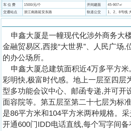
车 位 费
1500/元/个
开间建面
45-907㎡
交通站点
浙江南路延安东路
轨道公交
1、2、8号线
物业介绍
申鑫大厦是一幢现代化涉外商务大楼,
金融贸易区,西接“大世界”、人民广场,
的办公场所。
申鑫大厦总建筑面积近4万多平方米,楼
彩明快,极富时代感。地上一层至四层
型多功能会议中心、邮函专递,并可开
面容院等。第五层至第二十七层为标准
是86平方米和104平方米两种规格。
开通600门IDD电话直线,每个写字