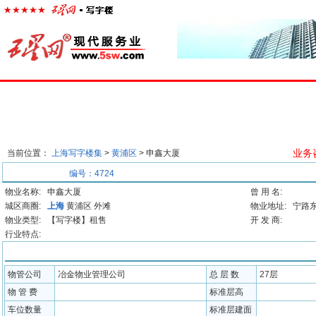
首页
楼宇经济
出租中心
出售中心
代理中心
求
业务咨
当前位置：
上海写字楼集
>
黄浦区
> 申鑫大厦
基本信息
编号：4724
物业名称:
申鑫大厦
曾 用 名:
城区商圈:
上海
黄浦区 外滩
物业地址:
宁路东
物业类型:
【写字楼】租售
开 发 商:
行业特点:
配套信息
物管公司
冶金物业管理公司
总 层 数
27层
物 管 费
标准层高
车位数量
标准层建面