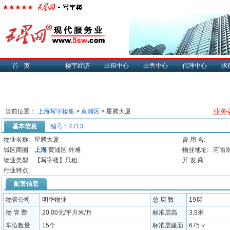
首页
楼宇经济
出租中心
出售中心
代理中心
求
业务咨
当前位置：
上海写字楼集
>
黄浦区
> 星腾大厦
基本信息
编号：4713
物业名称:
星腾大厦
曾 用 名:
城区商圈:
上海
黄浦区 外滩
物业地址:
河南
物业类型:
【写字楼】只租
开 发 商:
行业特点:
配套信息
物管公司
明华物业
总 层 数
19层
物 管 费
20.00元/平方米/月
标准层高
3.9米
车位数量
15个
标准层建面
675㎡