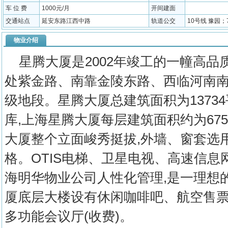
车 位 费
1000元/月
开间建面
交通站点
延安东路江西中路
轨道公交
10号线 豫园；7
物业介绍
星腾大厦是2002年竣工的一幢高品
处紫金路、南靠金陵东路、西临河南南
级地段。星腾大厦总建筑面积为13734
库,上海星腾大厦每层建筑面积约为675
大厦整个立面峻秀挺拔,外墙、窗套选
格。OTIS电梯、卫星电视、高速信
海明华物业公司人性化管理,是一理想
厦底层大楼设有休闲咖啡吧、航空售票处
多功能会议厅(收费)。