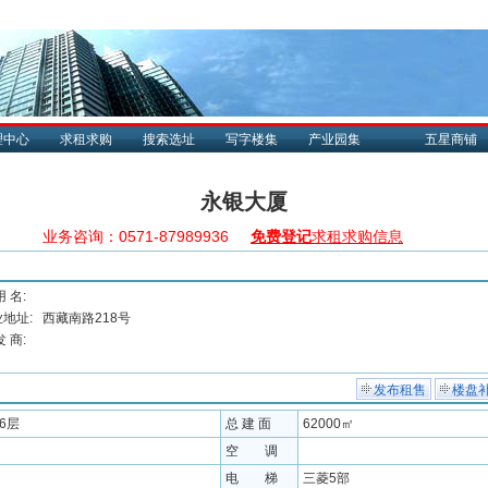
理中心
求租求购
搜索选址
写字楼集
产业园集
五星商铺
永银大厦
业务咨询：0571-87989936
免费登记
求租求购信息
用 名:
地址:
西藏南路218号
发 商:
发布租售
楼盘
26层
总 建 面
62000㎡
空 调
电 梯
三菱5部