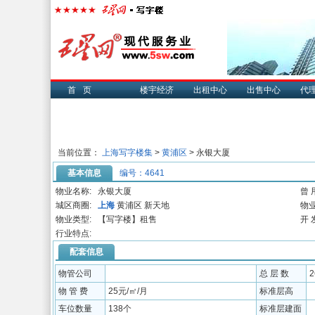
首页
楼宇经济
出租中心
出售中心
代
当前位置：
上海写字楼集
>
黄浦区
> 永银大厦
基本信息
编号：4641
物业名称:
永银大厦
曾 
城区商圈:
上海
黄浦区 新天地
物业
物业类型:
【写字楼】租售
开 
行业特点:
配套信息
物管公司
总 层 数
物 管 费
25元/㎡/月
标准层高
车位数量
138个
标准层建面