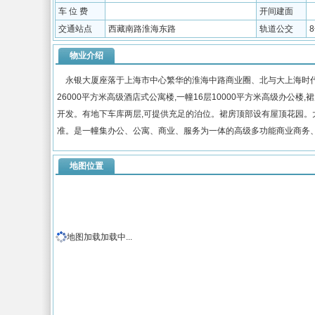
车 位 费
开间建面
交通站点
西藏南路淮海东路
轨道公交
物业介绍
永银大厦座落于上海市中心繁华的淮海中路商业圈、北与大上海时代广场
26000平方米高级酒店式公寓楼,一幢16层10000平方米高级办公
开发。有地下车库两层,可提供充足的泊位。裙房顶部设有屋顶花园。大
准。是一幢集办公、公寓、商业、服务为一体的高级多功能商业商务
地图位置
地图加载加载中...