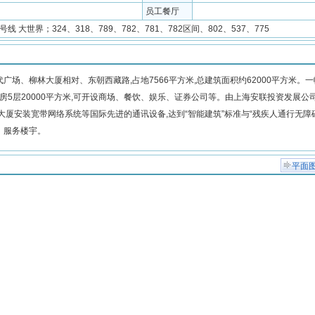
员工餐厅
8号线 大世界；324、318、789、782、781、782区间、802、537、775
、柳林大厦相对、东朝西藏路,占地7566平方米,总建筑面积约62000平方米。一
楼,裙房5层20000平方米,可开设商场、餐饮、娱乐、证券公司等。由上海安联投资发展公
厦安装宽带网络系统等国际先进的通讯设备,达到“智能建筑”标准与“残疾人通行无障
、服务楼宇。
平面