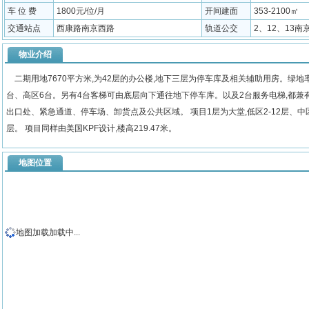
车 位 费
1800元/位/月
开间建面
353-2100㎡
交通站点
西康路南京西路
轨道公交
2、12、13南
物业介绍
二期用地7670平方米,为42层的办公楼,地下三层为停车库及相关辅助用房。绿地率
台、高区6台。另有4台客梯可由底层向下通往地下停车库。以及2台服务电梯,都兼
出口处、紧急通道、停车场、卸货点及公共区域。 项目1层为大堂,低区2-12层、中区16
层。 项目同样由美国KPF设计,楼高219.47米。
地图位置
地图加载加载中...