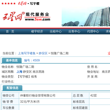
首页
楼宇经济
出租中心
出售中心
代理中心
求
当前位置：
上海写字楼集
>
静安区
> 恒隆广场二期
基本信息
编号：4509
物业名称:
恒隆广场二期
曾 用 名:
城区商圈:
上海
静安区 南京西路
物业地址:
南京西
物业类型:
【写字楼】租售
开 发 商:
行业特点:
配套信息
物管公司
仲量联行物业管理有限公司
总 层 数
42层
物 管 费
32元/平方米/月
标准层高
车位数量
标准层建面