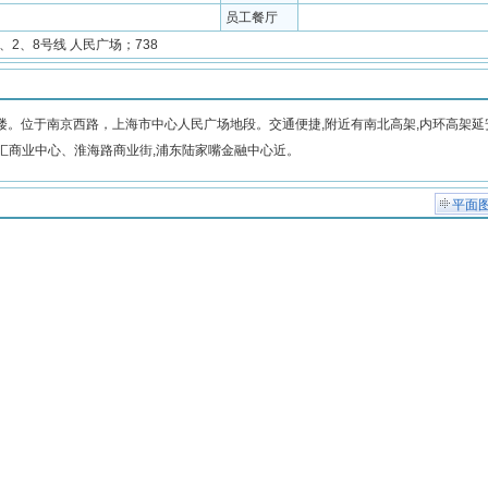
员工餐厅
1、2、8号线 人民广场；738
。位于南京西路，上海市中心人民广场地段。交通便捷,附近有南北高架,内环高架延
汇商业中心、淮海路商业街,浦东陆家嘴金融中心近。
平面