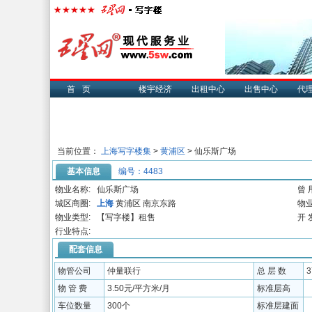
首页
楼宇经济
出租中心
出售中心
代
当前位置：
上海写字楼集
>
黄浦区
> 仙乐斯广场
基本信息
编号：4483
物业名称:
仙乐斯广场
曾 
城区商圈:
上海
黄浦区 南京东路
物业
物业类型:
【写字楼】租售
开 
行业特点:
配套信息
物管公司
仲量联行
总 层 数
物 管 费
3.50元/平方米/月
标准层高
车位数量
300个
标准层建面