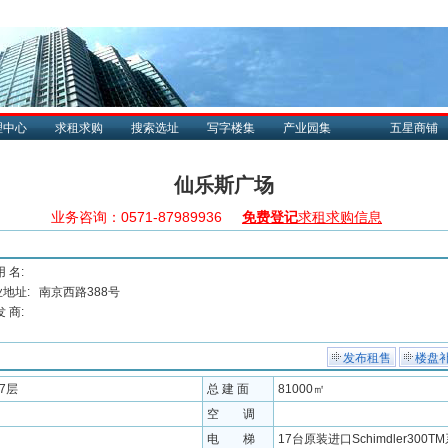
理中心
求租求购
搜索选址
写字楼集
产业园集
五星商铺
仙乐斯广场
业务咨询：0571-87989936
免费登记
求租求购信息
用 名:
地址:
南京西路388号
发 商:
发布租售
楼盘
37层
总 建 面
81000㎡
空 调
电 梯
17台原装进口Schimdler300