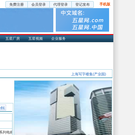
手机版
免费注册
会员登录
代理登录
登记发布
五星厂房
五星视频
企业服务
上海写字楼集(产业园)
补纠
TM系列电梯