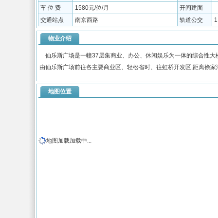
车 位 费
1580元/位/月
开间建面
交通站点
南京西路
轨道公交
物业介绍
仙乐斯广场是一幢37层集商业、办公、休闲娱乐为一体的综合性大楼
由仙乐斯广场前往各主要商业区、轻松省时、往虹桥开发区,距离徐家
地图位置
地图加载加载中...