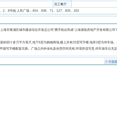
员工餐厅
1、2、8号线 人民广场；454、936、71、127、935、202
“上海市黄浦区城市建设综合开发总公司”携手组合而成“上海港陆房地产开发有限公司”
面积四十多万平方英尺,地下6层为购物商场,楼上共有25层写字楼,地库3层为停车场
线等甲级写字楼配套完善。广场之内外绿化及休憩空间充裕,环境舒适写意,停车场车位充
平面