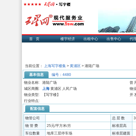
首页
楼宇经济
出租中心
出售中心
代
当前位置：
上海写字楼集
>
黄浦区
> 港陆广场
基本信息
编号：4480
物业名称:
港陆广场
曾 
城区商圈:
上海
黄浦区 人民广场
物业
物业类型:
【写字楼】
开 
行业特点:
配套信息
物管公司
总 层 数
物 管 费
25元/平方米/月
标准层高
车位数量
地库三层停车场
标准层建面