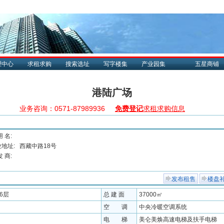
理中心
求租求购
搜索选址
写字楼集
产业园集
五星商铺
港陆广场
业务咨询：0571-87989936
免费登记
求租求购信息
用 名:
地址:
西藏中路18号
发 商:
发布租售
楼盘
36层
总 建 面
37000㎡
空 调
中央冷暖空调系统
电 梯
美仑美焕高速电梯及扶手电梯