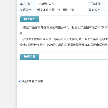
车 位 费
1800元/位/月
开间建面
交通站点
延安东路西藏中路、浙江中路
轨道公交
物业介绍
港陆广场由“港陆国际集团有限公司”、“彩星地产集团有限公司”联同
展。
项目位于黄埔区延安路。楼高36层,占地四万六千多平方英尺,总楼面
设计间隔设计实用,中央冷暖空调系统,卫星电视天线,IDD国际电话
地图位置
地图加载加载中...