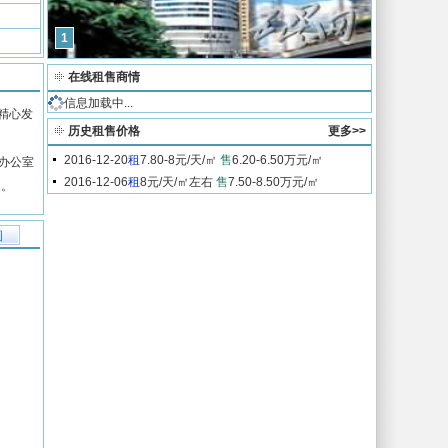
1
在线租售商情
信息加载中...
精心发
历史租售价格
更多>>
2016-12-20
租
7.80-8元/天/㎡
售
6.20-6.50万元/㎡
。办公室
2016-12-06
租
8元/天/㎡左右
售
7.50-8.50万元/㎡
足。
图