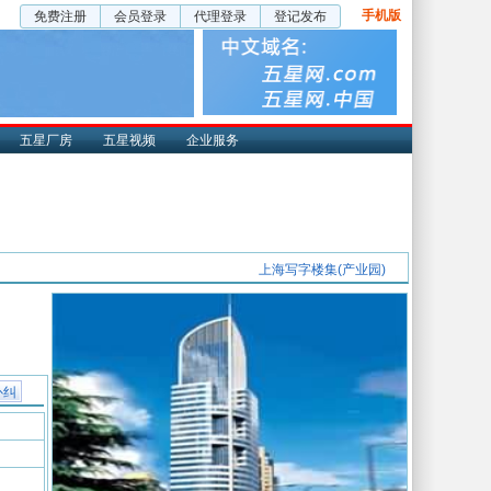
手机版
免费注册
会员登录
代理登录
登记发布
五星厂房
五星视频
企业服务
上海写字楼集(产业园)
补纠