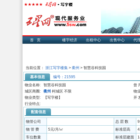
首页
楼宇经济
出租中心
出售中心
代
当前位置：
浙江写字楼集
>
衢州
> 智慧谷科技园
基本信息
编号：21595
物业名称:
智慧谷科技园
曾 
城区商圈:
衢州
柯城区 不限
物业
物业类型:
【写字楼】
开 
行业特点:
配套信息
物管公司
总 层 数
物 管 费
5元/月/㎡
标准层高
车位数量
标准层建面
1