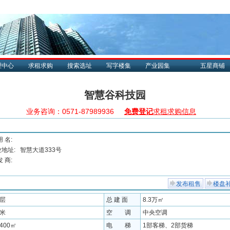
理中心
求租求购
搜索选址
写字楼集
产业园集
五星商铺
智慧谷科技园
业务咨询：0571-87989936
免费登记
求租求购信息
用 名:
地址:
智慧大道333号
发 商:
发布租售
楼盘
9层
总 建 面
8.3万㎡
4米
空 调
中央空调
400㎡
电 梯
1部客梯、2部货梯