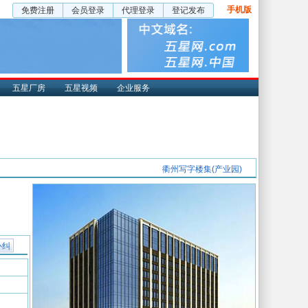
手机版
免费注册
会员登录
代理登录
登记发布
五星厂房
五星视频
企业服务
衢州写字楼集(产业园)
补纠