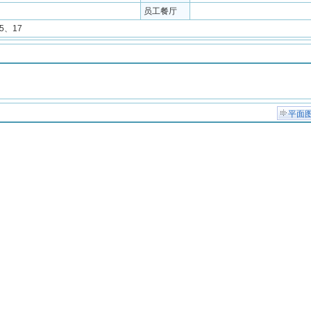
员工餐厅
5、17
平面