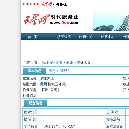
首页
楼宇经济
出租中心
出售中心
代
当前位置：
浙江写字楼集
>
衢州
> 梦捷大厦
基本信息
编号：15862
物业名称:
梦捷大厦
曾 
城区商圈:
衢州
柯城区 不限
物业
物业类型:
【商住公寓】
开 
行业特点:
配套信息
物管公司
总 层 数
物 管 费
标准层高
车位数量
地上36个、地下50个
标准层建面