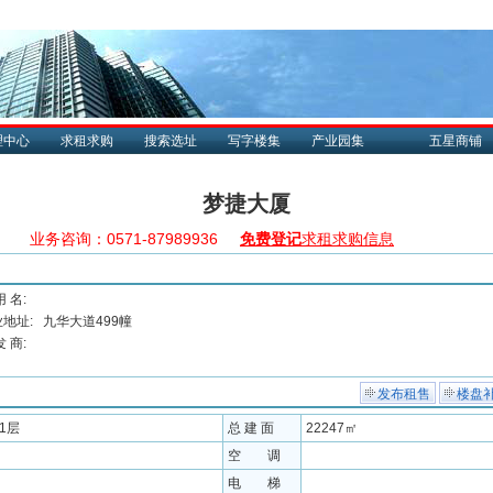
理中心
求租求购
搜索选址
写字楼集
产业园集
五星商铺
梦捷大厦
业务咨询：0571-87989936
免费登记
求租求购信息
用 名:
地址:
九华大道499幢
发 商:
发布租售
楼盘
11层
总 建 面
22247㎡
空 调
电 梯