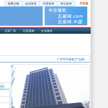
手机版
免费注册
会员登录
代理登录
登记发布
五星厂房
五星视频
企业服务
广州写字楼集(产业园)
补纠