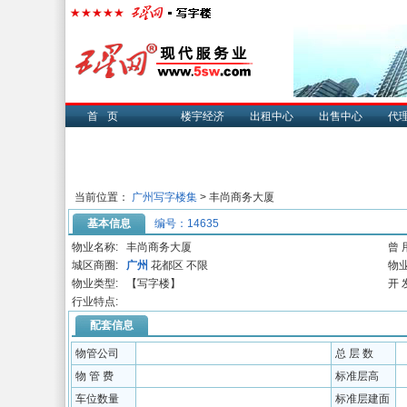
首页
楼宇经济
出租中心
出售中心
代
当前位置：
广州写字楼集
> 丰尚商务大厦
基本信息
编号：14635
物业名称:
丰尚商务大厦
曾 
城区商圈:
广州
花都区 不限
物业
物业类型:
【写字楼】
开 
行业特点:
配套信息
物管公司
总 层 数
物 管 费
标准层高
车位数量
标准层建面