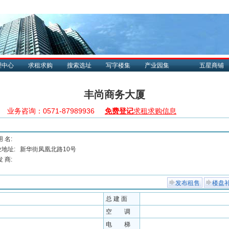
理中心
求租求购
搜索选址
写字楼集
产业园集
五星商铺
丰尚商务大厦
业务咨询：0571-87989936
免费登记
求租求购信息
用 名:
地址:
新华街凤凰北路10号
发 商:
发布租售
楼盘
总 建 面
空 调
电 梯