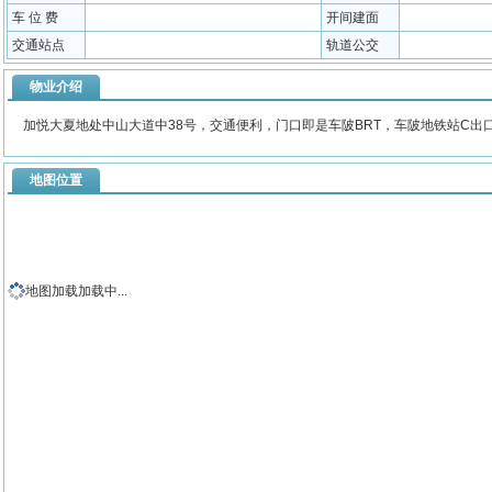
车 位 费
开间建面
交通站点
轨道公交
物业介绍
加悦大夏地处中山大道中38号，交通便利，门口即是车陂BRT，车陂地铁站C出
地图位置
地图加载加载中...