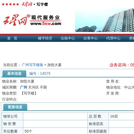
首页
楼宇经济
出租中心
出售中心
代理中心
求
业务咨询：057
当前位置：
广州写字楼集
> 加悦大夏
基本信息
编号：14575
物业名称:
加悦大夏
曾 用 名:
城区商圈:
广州
天河区 不限
物业地址:
中山大
物业类型:
【写字楼】
开 发 商:
行业特点:
配套信息
物管公司
总 层 数
16层
物 管 费
标准层高
车位数量
50个
标准层建面