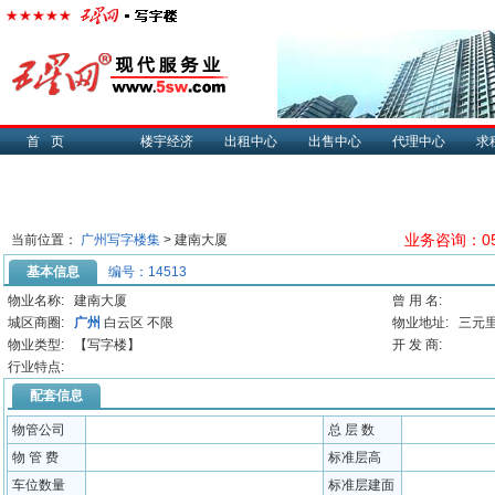
首页
楼宇经济
出租中心
出售中心
代理中心
求
业务咨询：057
当前位置：
广州写字楼集
> 建南大厦
基本信息
编号：14513
物业名称:
建南大厦
曾 用 名:
城区商圈:
广州
白云区 不限
物业地址:
三元里
物业类型:
【写字楼】
开 发 商:
行业特点:
配套信息
物管公司
总 层 数
物 管 费
标准层高
车位数量
标准层建面