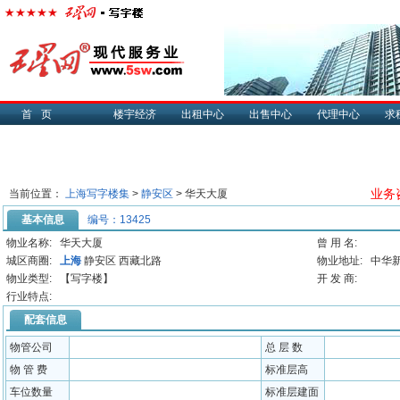
首页
楼宇经济
出租中心
出售中心
代理中心
求
业务咨
当前位置：
上海写字楼集
>
静安区
> 华天大厦
基本信息
编号：13425
物业名称:
华天大厦
曾 用 名:
城区商圈:
上海
静安区 西藏北路
物业地址:
中华新
物业类型:
【写字楼】
开 发 商:
行业特点:
配套信息
物管公司
总 层 数
物 管 费
标准层高
车位数量
标准层建面