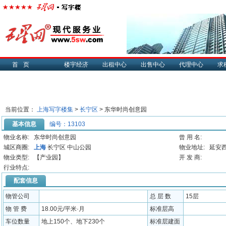
首页
楼宇经济
出租中心
出售中心
代理中心
求
当前位置：
上海写字楼集
>
长宁区
> 东华时尚创意园
基本信息
编号：13103
物业名称:
东华时尚创意园
曾 用 名:
城区商圈:
上海
长宁区 中山公园
物业地址:
延安西
物业类型:
【产业园】
开 发 商:
行业特点:
配套信息
物管公司
总 层 数
15层
物 管 费
18.00元/平米·月
标准层高
车位数量
地上150个、地下230个
标准层建面