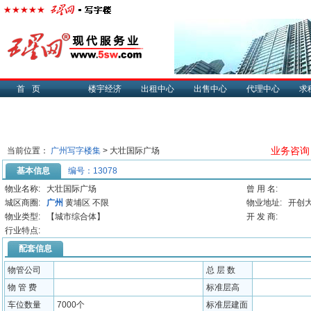
首页
楼宇经济
出租中心
出售中心
代理中心
求
业务咨询：0
当前位置：
广州写字楼集
> 大壮国际广场
基本信息
编号：13078
物业名称:
大壮国际广场
曾 用 名:
城区商圈:
广州
黄埔区 不限
物业地址:
开创
物业类型:
【城市综合体】
开 发 商:
行业特点:
配套信息
物管公司
总 层 数
物 管 费
标准层高
车位数量
7000个
标准层建面