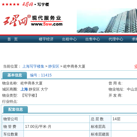
首页
楼宇经济
出租中心
出售中心
代理中心
求
当前位置：
上海写字楼集
>
静安区
> 屹申商务大厦
基本信息
编号：11415
物业名称:
屹申商务大厦
曾 用 名:
城区商圈:
上海
静安区 大宁
物业地址:
中山北
物业类型:
【写字楼】
开 发 商:
行业特点:
配套信息
物管公司
总 层 数
14层
物 管 费
17.00元/平米·月
标准层高
车位数量
标准层建面