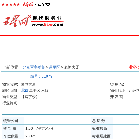
首页
楼宇经济
出租中心
出售中心
代理中心
求
业务咨
当前位置：
北京写字楼集
>
昌平区
> 豪恒大厦
基本信息
编号：11079
物业名称:
豪恒大厦
曾 用 名:
城区商圈:
北京
昌平区 不限
物业地址:
西环路
物业类型:
【写字楼】
开 发 商:
行业特点:
配套信息
物管公司
总 层 数
物 管 费
1.50元/平方米·月
标准层高
车位数量
200个
标准层建面