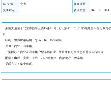
车 位 费
免费
开间建面
交通站点
轨道公交
345、6、314
物业介绍
豪恒大厦位于北京市昌平区西环路16号，(八达岭13C出口东)地处昌平区行政办
米。
结构：整体框架结构，总高五层，局部四层。
用途：商业、写字楼。
户型面积：商业及写字楼户型布局合理，并且面积可根据您的需求自行组合。
配套：电梯、宽带、有线、24小时监控、内部餐厅、停车场。
采暖方式：集中供暖。
地图位置