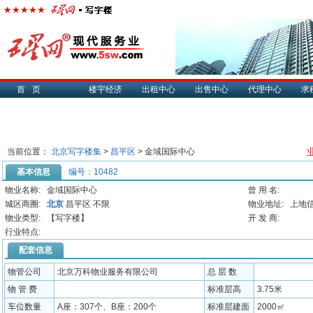
首页
楼宇经济
出租中心
出售中心
代理中心
求
当前位置：
北京写字楼集
>
昌平区
> 金域国际中心
基本信息
编号：10482
物业名称:
金域国际中心
曾 用 名:
城区商圈:
北京
昌平区 不限
物业地址:
上地
物业类型:
【写字楼】
开 发 商:
行业特点:
配套信息
物管公司
北京万科物业服务有限公司
总 层 数
物 管 费
标准层高
3.75米
车位数量
A座：307个、B座：200个
标准层建面
2000㎡