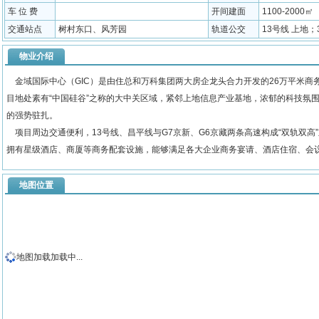
车 位 费
开间建面
1100-2000㎡
交通站点
树村东口、风芳园
轨道公交
13号线 上地；3
物业介绍
金域国际中心（GIC）是由住总和万科集团两大房企龙头合力开发的26万平米商
目地处素有“中国硅谷”之称的大中关区域，紧邻上地信息产业基地，浓郁的科技氛围
的强势驻扎。
项目周边交通便利，13号线、昌平线与G7京新、G6京藏两条高速构成“双轨双
拥有星级酒店、商厦等商务配套设施，能够满足各大企业商务宴请、酒店住宿、会
地图位置
地图加载加载中...