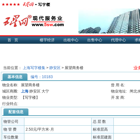
首页
楼宇经济
出租中心
出售中心
代理中心
求
业务
当前位置：
上海写字楼集
>
静安区
> 展望商务楼
基本信息
编号：10183
物业名称:
展望商务楼
曾 用 名:
城区商圈:
上海
静安区 大宁
物业地址:
闸北水
物业类型:
【写字楼】
开 发 商:
行业特点:
配套信息
物管公司
总 层 数
物 管 费
2.50元/平方米·月
标准层高
车位数量
标准层建面