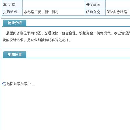
车 位 费
开间建面
交通站点
水电路广灵、新中新村
轨道公交
3号线 赤峰路；5
物业介绍
展望商务楼位于闸北区，交通便捷、租金合理、设施齐全、装修现代、物业管理周
化的设计追求、是企业领袖精明睿智之选择。
地图位置
地图加载加载中...