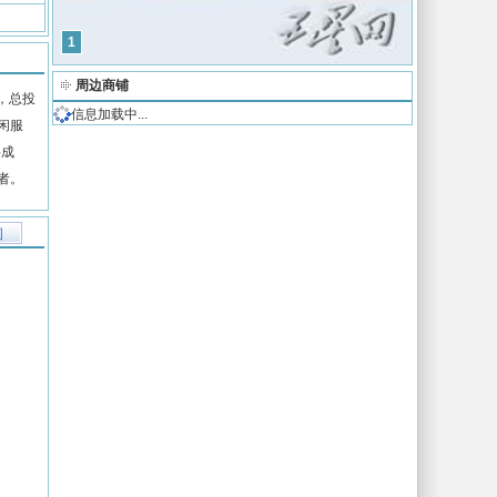
1
周边商铺
，总投
信息加载中...
闲服
将成
者。
图