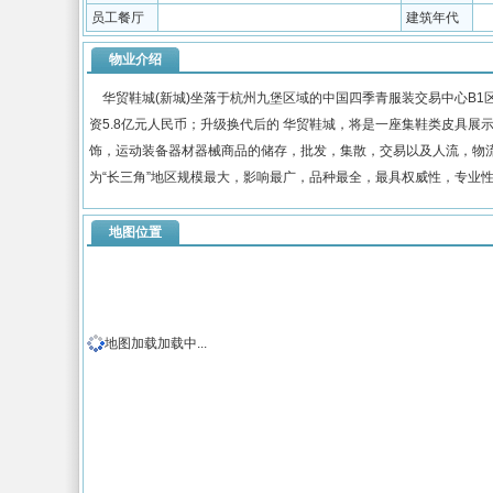
员工餐厅
建筑年代
物业介绍
华贸鞋城(新城)坐落于杭州九堡区域的中国四季青服装交易中心B1区
资5.8亿元人民币；升级换代后的 华贸鞋城，将是一座集鞋类皮具
饰，运动装备器材器械商品的储存，批发，集散，交易以及人流，物
为“长三角”地区规模最大，影响最广，品种最全，最具权威性，专业
地图位置
地图加载加载中...