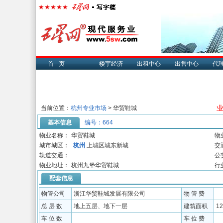
首页
楼宇经济
出租中心
出售中心
代
业
当前位置：
杭州专业市场
> 华贸鞋城
基本信息
编号：664
物业名称：
华贸鞋城
物
城市城区：
杭州
上城区城东新城
交
轨道交通：
公
物业地址：
杭州九堡华贸鞋城
行
配套信息
物管公司
浙江华贸鞋城发展有限公司
物 管 费
总 层 数
地上五层、地下一层
建筑面积
1
车 位 数
车 位 费