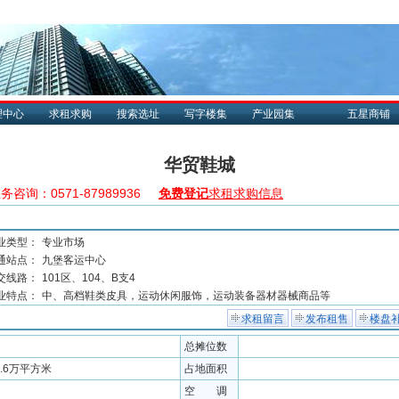
理中心
求租求购
搜索选址
写字楼集
产业园集
五星商铺
华贸鞋城
务咨询：0571-87989936
免费登记
求租求购信息
业类型：
专业市场
通站点：
九堡客运中心
交线路：
101区、104、B支4
业特点：
中、高档鞋类皮具，运动休闲服饰，运动装备器材器械商品等
求租留言
发布租售
楼盘
总摊位数
2.6万平方米
占地面积
空 调