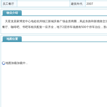
员工餐厅
建筑年代
2007
物业介绍
天星龙居家博览中心地处杭州钱江新城庆春广场金质商圈，凤起东路和新塘路交汇
餐厅、咖啡吧、书吧等相关配套一应齐全，地下2层停车场拥有500个停车泊位，
地图位置
地图加载加载中...