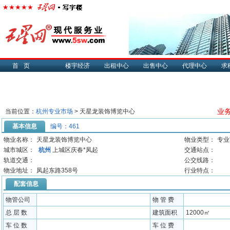
首页
楼宇经济
出租中心
出售中心
代理中心
求
业务
当前位置：
杭州专业市场
> 天星龙装饰博览中心
基本信息
编号：461
物业名称：
天星龙装饰博览中心
物业类型：
专业
城市城区：
杭州
上城区庆春*凤起
交通站点：
轨道交通：
公交线路：
物业地址：
凤起东路358号
行业特点：
配套信息
物管公司
物 管 费
总 层 数
建筑面积
12000㎡
车 位 数
车 位 费