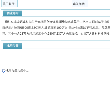
员工餐厅
建筑年代
物业介绍
浙江亿丰家居建材城位于余杭区良渚镇,杭州绕城高速莫干山路出口,面对莫干山路延
目规划占地面积800亩,32亿投入,建筑面积100万方,是杭州首家以“产品总站、品
程。其中包含18万方精品展示中心,280亩,23万方仓储物流中心,8万方建材科技研发
地图位置
地图加载加载中...