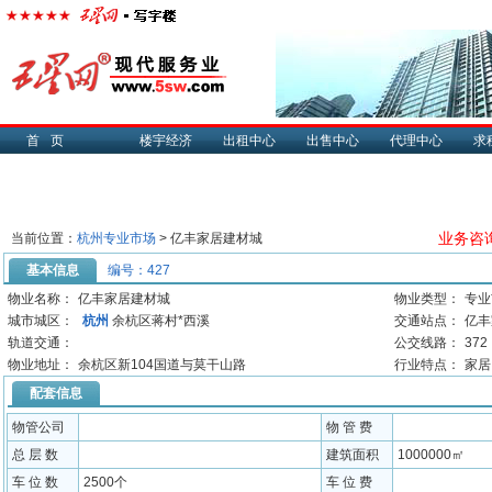
首页
楼宇经济
出租中心
出售中心
代理中心
求
业务咨询：
当前位置：
杭州专业市场
> 亿丰家居建材城
基本信息
编号：427
物业名称：
亿丰家居建材城
物业类型：
专业
城市城区：
杭州
余杭区蒋村*西溪
交通站点：
亿丰
轨道交通：
公交线路：
372
物业地址：
余杭区新104国道与莫干山路
行业特点：
家居
配套信息
物管公司
物 管 费
总 层 数
建筑面积
1000000㎡
车 位 数
2500个
车 位 费