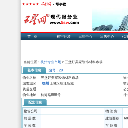
首页
楼宇经济
出租中心
出售中心
代
当前位置：
杭州专业市场
> 三堡好美家装饰材料市场
基本信息
编号：28
物业名称：
三堡好美家装饰材料市场
物
城市城区：
杭州
上城区钱江新城
交
轨道交通：
公
物业地址：
杭海路555号
行
配套信息
物管公司
物 管 费
总 层 数
建筑面积
6
车 位 数
车 位 费