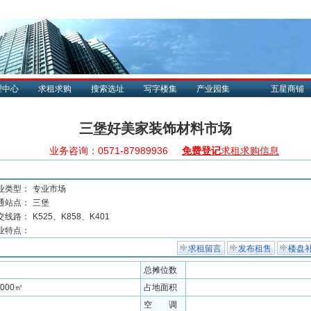
理中心
求租求购
搜索选址
写字楼集
产业园集
五星商铺
三堡好美家装饰材料市场
业务咨询：0571-87989936
免费登记
求租求购信息
业类型：
专业市场
通站点：
三堡
交线路：
K525、K858、K401
业特点：
求租留言
发布租售
楼盘
总摊位数
0000㎡
占地面积
空 调