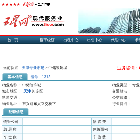
首页
楼宇经济
出租中心
出售中心
代理中心
求
业务咨询：05
当前位置：
天津专业市场
> 中储装饰城
基本信息
编号：1313
物业名称：
中储装饰城
物业类型：
专业
城市城区：
天津
河东区
交通站点：
轨道交通：
公交线路：
物业地址：
东兴路东兴立交桥下
行业特点：
配套信息
物管公司
物 管 费
总 层 数
建筑面积
车 位 数
车 位 费