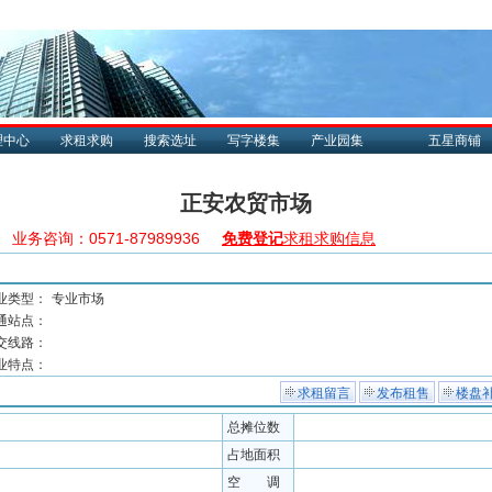
理中心
求租求购
搜索选址
写字楼集
产业园集
五星商铺
正安农贸市场
业务咨询：0571-87989936
免费登记
求租求购信息
业类型：
专业市场
通站点：
交线路：
业特点：
求租留言
发布租售
楼盘
总摊位数
占地面积
空 调