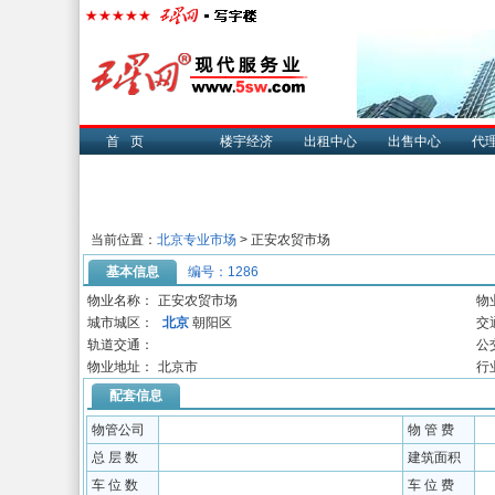
首页
楼宇经济
出租中心
出售中心
代
当前位置：
北京专业市场
> 正安农贸市场
基本信息
编号：1286
物业名称：
正安农贸市场
物
城市城区：
北京
朝阳区
交
轨道交通：
公
物业地址：
北京市
行
配套信息
物管公司
物 管 费
总 层 数
建筑面积
车 位 数
车 位 费