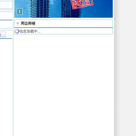
1
周边商铺
信息加载中...
图