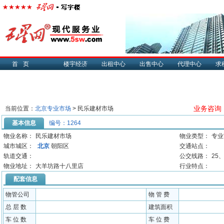
首页
楼宇经济
出租中心
出售中心
代理中心
求
业务咨询：0
当前位置：
北京专业市场
> 民乐建材市场
基本信息
编号：1264
物业名称：
民乐建材市场
物业类型：
专业
城市城区：
北京
朝阳区
交通站点：
轨道交通：
公交线路：
25
物业地址：
大羊坊路十八里店
行业特点：
配套信息
物管公司
物 管 费
总 层 数
建筑面积
车 位 数
车 位 费