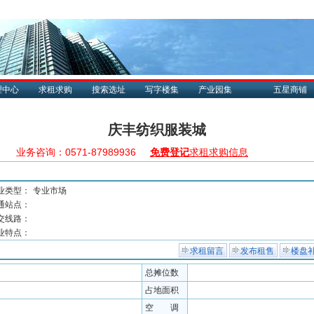
理中心
求租求购
搜索选址
写字楼集
产业园集
五星商铺
庆丰纺织服装城
业务咨询：0571-87989936
免费登记
求租求购信息
业类型：
专业市场
通站点：
交线路：
业特点：
求租留言
发布租售
楼盘
总摊位数
占地面积
空 调