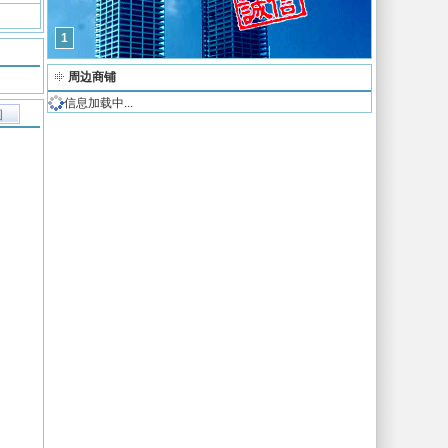
1
周边商铺
信息加载中...
图