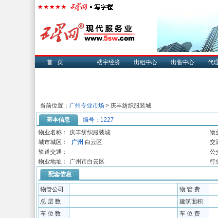
首页
楼宇经济
出租中心
出售中心
代
当前位置：
广州专业市场
> 庆丰纺织服装城
基本信息
编号：1227
物业名称：
庆丰纺织服装城
物
城市城区：
广州
白云区
交
轨道交通：
公
物业地址：
广州市白云区
行
配套信息
物管公司
物 管 费
总 层 数
建筑面积
车 位 数
车 位 费