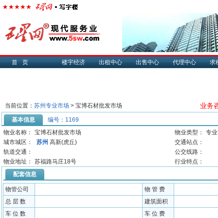
首页
楼宇经济
出租中心
出售中心
代理中心
求
业务咨
当前位置：
苏州专业市场
> 宝博石材批发市场
基本信息
编号：1169
物业名称：
宝博石材批发市场
物业类型：
专业
城市城区：
苏州
高新(虎丘)
交通站点：
轨道交通：
公交线路：
物业地址：
苏福路马庄18号
行业特点：
配套信息
物管公司
物 管 费
总 层 数
建筑面积
车 位 数
车 位 费