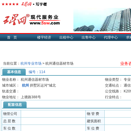
首页
楼宇经济
出租中心
出售中心
代理中心
求
业务咨
当前位置：
杭州专业市场
> 杭州通信器材市场
基本信息
编号：114
物业名称：
杭州通信器材市场
物业类型：
专业
城市城区：
杭州
拱墅区运河*城北
交通站点：
通信
轨道交通：
公交线路：
K20
物业地址：
上塘路388号
行业特点：
配套信息
物管公司
物 管 费
总 层 数
建筑面积
车 位 数
车 位 费